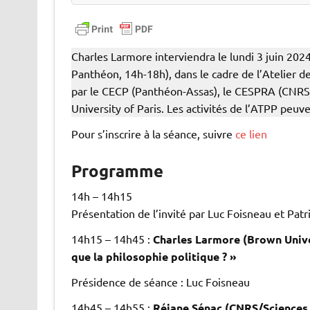
n
r
Charles Larmore interviendra le lundi 3 juin 2024
Panthéon, 14h-18h), dans le cadre de l’Atelier d
par le CECP (Panthéon-Assas), le CESPRA (CNRS
University of Paris. Les activités de l’ATPP peuve
Pour s’inscrire à la séance, suivre
ce lien
Programme
14h – 14h15
Présentation de l’invité par Luc Foisneau et Patr
14h15 – 14h45 :
Charles Larmore (Brown Univer
que la philosophie politique ? »
Présidence de séance : Luc Foisneau
14h45 – 14h55 :
Réjane Sénac (CNRS/Sciences 