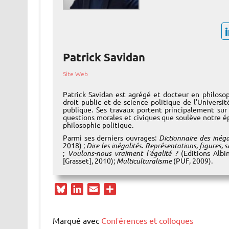
Patrick Savidan
Site Web
Patrick Savidan est agrégé et docteur en philoso
droit public et de science politique de l'Universi
publique. Ses travaux portent principalement sur 
questions morales et civiques que soulève notre é
philosophie politique.
Parmi ses derniers ouvrages:
Dictionnaire des inégal
2018) ;
Dire les inégalités. Représentations, figures, s
;
Voulons-nous vraiment l’égalité ?
(Editions Albi
[Grasset], 2010);
Multiculturalisme
(PUF, 2009).
B
L
E
P
l
i
m
a
u
n
a
r
Marqué avec
Conférences et colloques
e
k
i
t