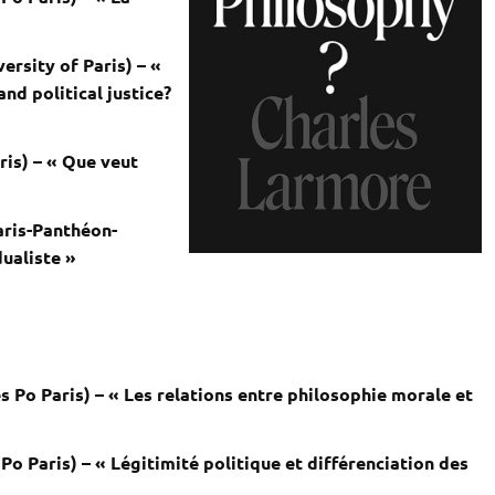
ersity of Paris) – «
nd political justice?
ris) – « Que veut
aris-Panthéon-
dualiste »
Po Paris) – « Les relations entre philosophie morale et
o Paris) – « Légitimité politique et différenciation des