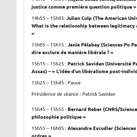
justice comme première question politique »
14h55 – 15h05:
Julian Culp (The American Univ
What is the relationship between legitimacy a
»
15h05 – 15h15 :
Janie Pélabay (Sciences Po Pa
dire exclure de manière libérale ? »
15h15 – 15h25 :
Patrick Savidan (Université P
Assas) – « L’idée d’un libéralisme post-indivi
15h25 – 15h45 : Pause
Présidence de séance : Patrick Savidan
15h45 – 15h55 :
Bernard Reber (CNRS/Sciences 
philosophie politique »
15h55 – 16h05 :
Alexandre Escudier (Sciences P
ordres »