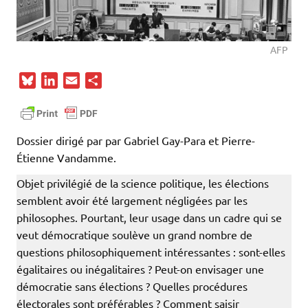
AFP
B
L
E
P
l
i
m
a
u
n
a
r
e
k
i
t
Dossier dirigé par par Gabriel Gay-Para et Pierre-
s
e
l
a
Étienne Vandamme.
k
d
g
y
I
e
Objet privilégié de la science politique, les élections
n
r
semblent avoir été largement négligées par les
philosophes. Pourtant, leur usage dans un cadre qui se
veut démocratique soulève un grand nombre de
questions philosophiquement intéressantes : sont-elles
égalitaires ou inégalitaires ? Peut-on envisager une
démocratie sans élections ? Quelles procédures
électorales sont préférables ? Comment saisir