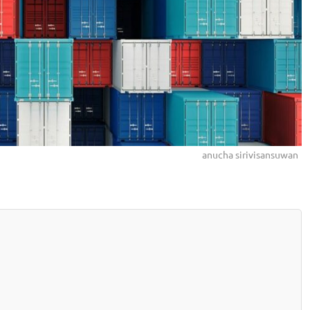
anucha sirivisansuwan