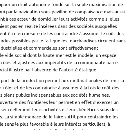
opper un droit autonome fondé sur la seule maximisation de
hui par la navigation sous pavillon de complaisance mais aussi
t à ces acteur de domicilier leurs activités comme si elles
aient pas en réalité insérées dans des sociétés auxquelles
ient être en mesure de les contraindre à assumer le coût des
endus possibles par le fait que les marchandises circulent sans
industrielles et commerciales sont effectivement
de vide social dont la haute mer est le modèle, un espace
contrôlés et ajustées aux impératifs de la communauté parce
ial illustré par l’absence de l’autorité étatique.
 part de la production permet aux multinationales de tenir la
trôler et de les contraindre à assumer à la fois le coût des
es biens publics indispensables aux sociétés humaines.
l’ouverture des frontières leur permet en effet d’exercer un
iser réellement leurs activités et leurs bénéfices sous des
s. La simple menace de le faire suffit pour contraindre les
e sens le plus favorable à leurs intérêts particuliers, à