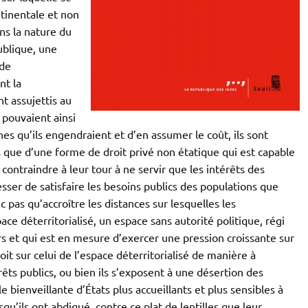
tinentale et non
ns la nature du
publique, une
 de
nt la
t assujettis au
t pouvaient ainsi
es qu’ils engendraient et d’en assumer le coût, ils sont
 que d’une forme de droit privé non étatique qui est capable
 contraindre à leur tour à ne servir que les intérêts des
sser de satisfaire les besoins publics des populations que
c pas qu’accroître les distances sur lesquelles les
ce déterritorialisé, un espace sans autorité politique, régi
ers et qui est en mesure d’exercer une pression croissante sur
oit sur celui de l’espace déterritorialisé de manière à
rêts publics, ou bien ils s’exposent à une désertion des
e bienveillante d’États plus accueillants et plus sensibles à
qu’ils ont abdiqué, contre ce plat de lentilles que leur