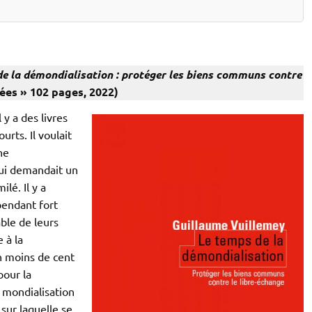
e la démondialisation : protéger les biens communs contre
dées » 102 pages, 2022)
l y a des livres
ourts. Il voulait
ne
ui demandait un
lé. Il y a
pendant fort
ble de leurs
 à la
En moins de cent
pour la
 mondialisation
sur laquelle se