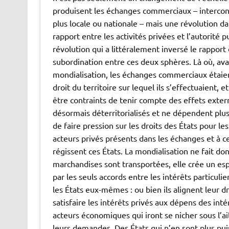
produisent les échanges commerciaux – intercon
plus locale ou nationale – mais une révolution da
rapport entre les activités privées et l’autorité 
révolution qui a littéralement inversé le rapport
subordination entre ces deux sphères. Là où, ava
mondialisation, les échanges commerciaux étaien
droit du territoire sur lequel ils s’effectuaient, e
être contraints de tenir compte des effets extern
désormais déterritorialisés et ne dépendent plus
de faire pression sur les droits des États pour les
acteurs privés présents dans les échanges et à ce
régissent ces États. La mondialisation ne fait don
marchandises sont transportées, elle crée un espa
par les seuls accords entre les intérêts particuli
les États eux-mêmes : ou bien ils alignent leur dr
satisfaire les intérêts privés aux dépens des inté
acteurs économiques qui iront se nicher sous l’ail
leurs demandes. Des États qui n’en sont plus puis