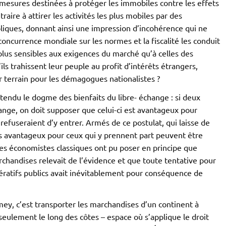
mesures destinées à protéger les immobiles contre les effets
raire à attirer les activités les plus mobiles par des
iques, donnant ainsi une impression d’incohérence qui ne
concurrence mondiale sur les normes et la fiscalité les conduit
lus sensibles aux exigences du marché qu’à celles des
ils trahissent leur peuple au profit d’intérêts étrangers,
r terrain pour les démagogues nationalistes ?
entendu le dogme des bienfaits du libre- échange : si deux
nge, on doit supposer que celui-ci est avantageux pour
ls refuseraient d’y entrer. Armés de ce postulat, qui laisse de
s avantageux pour ceux qui y prennent part peuvent être
les économistes classiques ont pu poser en principe que
archandises relevait de l’évidence et que toute tentative pour
ratifs publics avait inévitablement pour conséquence de
mey, c’est transporter les marchandises d’un continent à
 seulement le long des côtes – espace où s’applique le droit