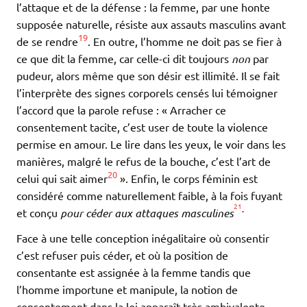
l’attaque et de la défense : la femme, par une honte
supposée naturelle, résiste aux assauts masculins avant
19
de se rendre
. En outre, l’homme ne doit pas se fier à
ce que dit la femme, car celle-ci dit toujours
non
par
pudeur, alors même que son désir est illimité. Il se fait
l’interprète des signes corporels censés lui témoigner
l’accord que la parole refuse : « Arracher ce
consentement tacite, c’est user de toute la violence
permise en amour. Le lire dans les yeux, le voir dans les
manières, malgré le refus de la bouche, c’est l’art de
20
celui qui sait aimer
». Enfin, le corps féminin est
considéré comme naturellement faible, à la fois fuyant
21
.
et conçu
pour céder aux
attaques
masculines
Face à une telle conception inégalitaire où consentir
c’est refuser puis céder, et où la position de
consentante est assignée à la femme tandis que
l’homme importune et manipule, la notion de
consentement dans la loi apparaît très ambivalente.