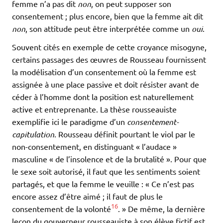
femme n’a pas dit
non
, on peut supposer son
consentement
; plus encore, bien que la femme ait dit
non
, son attitude peut être interprétée comme un
oui
.
Souvent cités en exemple de cette croyance misogyne,
certains passages des œuvres de Rousseau fournissent
la modélisation d’un consentement où la femme est
assignée à une place passive et doit résister avant de
céder à l’homme dont la position est naturellement
active et entreprenante. La thèse rousseauiste
exemplifie ici le paradigme d’un
consentement-
capitulation
. Rousseau définit pourtant le viol par le
non-consentement, en distinguant « l’audace »
masculine « de l’insolence et de la brutalité ». Pour que
le sexe soit autorisé, il faut que les sentiments soient
partagés, et que la femme le veuille : « Ce n’est pas
encore assez d’être aimé ; il faut de plus le
16
consentement de la volonté
. » De même, la dernière
leçon du gouverneur rousseauiste à son élève fictif est