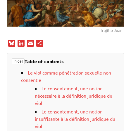
Trujillo Juan
B
L
E
P
l
i
m
a
u
n
a
r
Table of contents
[hide]
e
k
i
t
s
e
l
a
Le viol comme pénétration sexuelle non
k
d
g
consentie
y
I
e
Le consentement, une notion
n
r
nécessaire à la définition juridique du
viol
Le consentement, une notion
insuffisante à la définition juridique du
viol