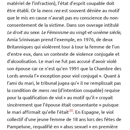
matériel de l’infraction), l’état d’esprit coupable doit
être établi. Or la
mens rea
est souvent déniée au motif
que le mis en cause n’aurait pas eu conscience du non-
consentement de la victime. Dans son ouvrage intitulé
Le droit au sexe. Le Féminisme au vingt-et-unième siècle
,
Amia Srinivasan prend l’exemple, en 1976, de deux
Britanniques qui violèrent tour à tour la femme de l’un
d’entre eux, dans un contexte de violence conjugale et
d’alcoolisation. Le mari ne fut pas accusé d’avoir violé
son épouse car ce n’est qu’en 1991 que la Chambre des
Lords annula l’« exception pour viol conjugal ». Quant à
l’ami du mari, le tribunal jugea qu’« il ne remplissait pas
la condition de
mens rea
(d’intention coupable) requise
pour la qualification de viol » au motif qu’il « croyait
sincèrement que l’épouse était consentante » puisque
30
le mari affirmait qu’elle l’était
. En Espagne, le viol
collectif d’une jeune femme de 18 ans lors des fêtes de
Pampelune, requalifié en « abus sexuel » en première