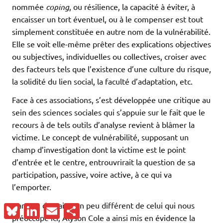
nommée
coping
, ou résilience, la capacité à éviter, à
encaisser un tort éventuel, ou à le compenser est tout
simplement constituée en autre nom de la vulnérabilité.
Elle se voit elle-même prêter des explications objectives
ou subjectives, individuelles ou collectives, croiser avec
des facteurs tels que l’existence d’une culture du risque,
la solidité du lien social, la faculté d’adaptation, etc.
Face à ces associations, s’est développée une critique au
sein des sciences sociales qui s’appuie sur le fait que le
recours à de tels outils d’analyse revient à blâmer la
victime. Le concept de vulnérabilité, supposant un
champ d’investigation dont la victime est le point
d’entrée et le centre, entrouvrirait la question de sa
participation, passive, voire active, à ce qui va
l’emporter.
Dans un domaine un peu différent de celui qui nous
Bluesky
LinkedIn
Email
Partager
préoccupe ici, Alyson Cole a ainsi mis en évidence la