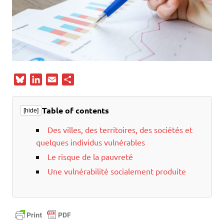
B
L
E
P
l
i
m
a
u
n
a
r
Table of contents
[hide]
e
k
i
t
s
e
l
a
Des villes, des territoires, des sociétés et
k
d
g
quelques individus vulnérables
y
I
e
Le risque de la pauvreté
n
r
Une vulnérabilité socialement produite