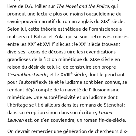
livre de D.A. Miller sur
The Novel and the Police
, qui
promeut une lecture plus ou moins foucauldienne du
e
savoir-pouvoir narratif du roman anglais du XIX
siècle.
Selon lui, cette théorie esthétique de l’omniscience a
mal servi et Balzac et Zola, qui se sont retrouvés coincés
e
e
e
entre les XX
et XVIII
siècles : le XX
siècle trouvant
diverses façons de déconstruire les revendications
grandioses de la fiction mimétique du XIXe siècle en
raison du désir de celui-ci de construire son propre
e
Gesamtkunstwerk
; et le XVIII
siècle, dont le penchant
pour l’autoréflexivité et le ludisme sont bien connus, se
rendant déjà compte de la naïveté de l’illusionnisme
mimétique. Une autoréflexivité et un ludisme dont
l’héritage se lit d’ailleurs dans les romans de Stendhal :
dans sa réception sinon dans son écriture,
Lucien
Leuwen
est, on s’en souviendra, un roman fin-de-siècle.
On devrait remercier une génération de chercheurs dix-