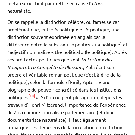
métatextuel finit par mettre en cause l’
ethos
naturaliste.
On se rappelle la distinction célèbre, ou fameuse car
problématique, entre
la
politique et
le
politique, une
distinction souvent exprimée en anglais par la
différence entre le substantif « politics » (la politique) et
l’adjectif nominalisé « the political » (le politique). Après
ces pr­é-textes politiques que sont
La Fortune des
Rougon
et
La Conquête de Plassans
, Zola écrit son
propre et véritable roman politique (c’est-à-dire de la
politique), selon la formule d’Emily Apter : « une
biographie du pouvoir concrétisé dans les institutions
[10]
politiques
». Si l’on ne peut plus ignorer, depuis les
travaux d’Henri Mitterand, l’importance de l’expérience
de Zola comme journaliste parlementaire (et donc
documentariste naturaliste), il faut également
remarquer les deux sens de la circulation entre fiction
et politique : non seulement le discours politique dans la