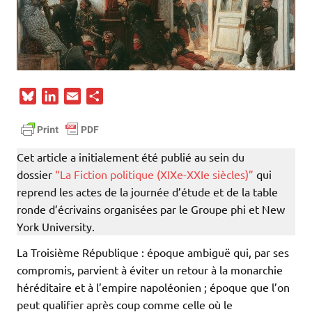
B
L
E
P
l
i
m
a
u
n
a
r
e
k
i
t
Cet article a initialement été publié au sein du
s
e
l
a
dossier
“La Fiction politique (XIXe-XXIe siècles)”
qui
k
d
g
reprend les actes de la journée d’étude et de la table
y
I
e
ronde d’écrivains organisées par le Groupe phi et New
n
r
York University.
La Troisième République : époque ambiguë qui, par ses
compromis, parvient à éviter un retour à la monarchie
héréditaire et à l’empire napoléonien ; époque que l’on
peut qualifier après coup comme celle où le