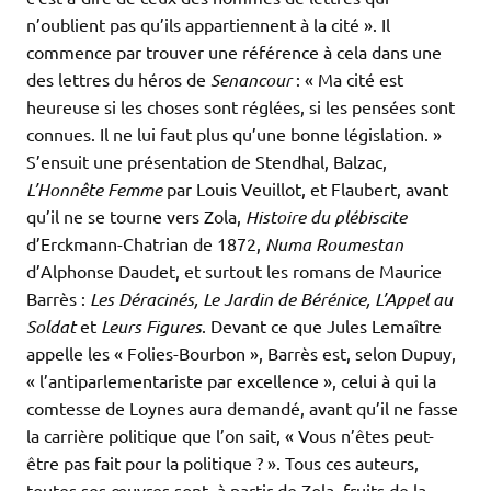
n’oublient pas qu’ils appartiennent à la cité ». Il
commence par trouver une référence à cela dans une
des lettres du héros de
Senancour
: « Ma cité est
heureuse si les choses sont réglées, si les pensées sont
connues. Il ne lui faut plus qu’une bonne législation. »
S’ensuit une présentation de Stendhal, Balzac,
L’Honnête Femme
par Louis Veuillot, et Flaubert, avant
qu’il ne se tourne vers Zola,
Histoire du plébiscite
d’Erckmann-Chatrian de 1872,
Numa Roumestan
d’Alphonse Daudet, et surtout les romans de Maurice
Barrès :
Les Déracinés, Le Jardin de Bérénice, L’Appel au
Soldat
et
Leurs Figures
. Devant ce que Jules Lemaître
appelle les « Folies-Bourbon », Barrès est, selon Dupuy,
« l’antiparlementariste par excellence », celui à qui la
comtesse de Loynes aura demandé, avant qu’il ne fasse
la carrière politique que l’on sait, « Vous n’êtes peut-
être pas fait pour la politique ? ». Tous ces auteurs,
toutes ses œuvres sont, à partir de Zola, fruits de la