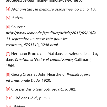
[4]
Afghanistan ; la mémoire assassinée
,
op.cit
., p. 13.
[5]
Ibidem.
[6]
Source :
http://www.lemonde.fr/culture/article/2015/09/10/le-
11-septembre-un-casse-tete-pour-les-
createurs_4751513_3246.html
[7]
Hermann Broch, « Le Mal dans les valeurs de l’art »,
dans
Création littéraire et connaissance
, Gallimard,
1966.
[8]
Georg Grosz et John Heartfield,
Première foire
internationale Dada
, 1920.
[9]
Cité par Dario Gamboli,
op. cit.
, p. 382.
[10]
Cité dans
ibid.
, p. 393.
[11]
Ibidem.