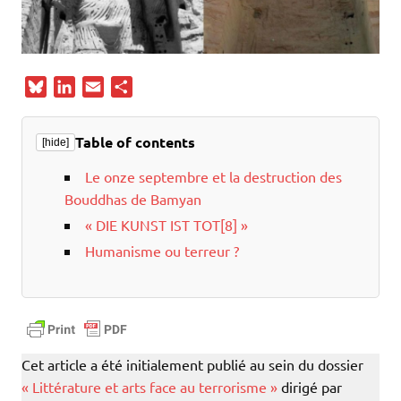
B
L
E
P
l
i
m
a
u
n
a
r
Table of contents
[hide]
e
k
i
t
s
e
l
a
Le onze septembre et la destruction des
k
d
g
Bouddhas de Bamyan
y
I
e
« DIE KUNST IST TOT[8] »
n
r
Humanisme ou terreur ?
Cet article a été initialement publié au sein du dossier
« Littérature et arts face au terrorisme »
dirigé par