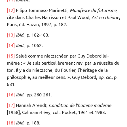
[12]
Filipo Tommaso Marinetti,
Manifeste du futurisme
,
cité dans Charles Harrisson et Paul Wood,
Art en théorie
,
Paris, éd. Hazan, 1997, p. 182.
[13]
Ibid
., p. 182-183.
[14]
Ibid.
, p. 1062.
[15]
Salué comme nietzschéen par Guy Debord lui-
même : « Je suis particulièrement ravi par la réussite du
ton. Il y a du Nietzsche, du Fourier, l’héritage de la
philosophie, au meilleur sens. », Guy Debord,
op. cit.
, p.
681.
[16]
Ibid.
, pp. 260-261.
[17]
Hannah Arendt,
Condition de l’homme moderne
[1958], Calmann-Lévy, coll. Pocket, 1961 et 1983.
[18]
Ibid.
, p. 188.