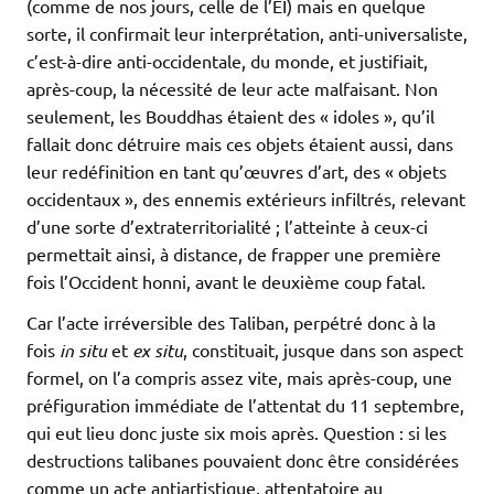
(comme de nos jours, celle de l’EI) mais en quelque
sorte, il confirmait leur interprétation, anti-universaliste,
c’est-à-dire anti-occidentale, du monde, et justifiait,
après-coup, la nécessité de leur acte malfaisant. Non
seulement, les Bouddhas étaient des « idoles », qu’il
fallait donc détruire mais ces objets étaient aussi, dans
leur redéfinition en tant qu’œuvres d’art, des « objets
occidentaux », des ennemis extérieurs infiltrés, relevant
d’une sorte d’extraterritorialité ; l’atteinte à ceux-ci
permettait ainsi, à distance, de frapper une première
fois l’Occident honni, avant le deuxième coup fatal.
Car l’acte irréversible des Taliban, perpétré donc à la
fois
in situ
et
ex situ
, constituait, jusque dans son aspect
formel, on l’a compris assez vite, mais après-coup, une
préfiguration immédiate de l’attentat du 11 septembre,
qui eut lieu donc juste six mois après. Question : si les
destructions talibanes pouvaient donc être considérées
comme un acte antiartistique, attentatoire au