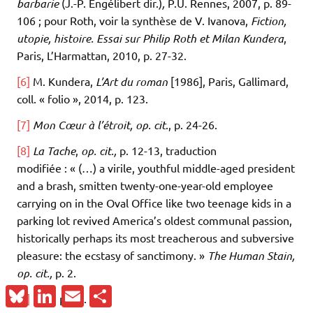
barbarie
(J.-P. Engélibert dir.)
,
P.U. Rennes, 2007, p. 89-
106 ; pour Roth, voir la synthèse de V. Ivanova,
Fiction,
utopie, histoire. Essai sur Philip Roth et Milan Kundera
,
Paris, L’Harmattan, 2010, p. 27-32.
[6]
M. Kundera,
L’Art du roman
[1986], Paris, Gallimard,
coll. « folio », 2014, p. 123.
[7]
Mon Cœur à l’étroit, op. cit
., p. 24-26.
[8]
La Tache
,
op. cit.,
p. 12-13, traduction
modifiée : « (…) a virile, youthful middle-aged president
and a brash, smitten twenty-one-year-old employee
carrying on in the Oval Office like two teenage kids in a
parking lot revived America’s oldest communal passion,
historically perhaps its most treacherous and subversive
pleasure: the ecstasy of sanctimony. »
The Human Stain,
op. cit.,
p. 2.
Bluesky
LinkedIn
Email
Partager
[9]
Ibid
., p. 13.