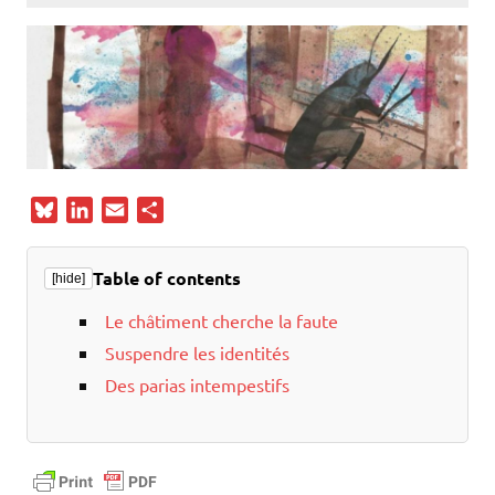
B
L
E
P
l
i
m
a
u
n
a
r
Table of contents
[hide]
e
k
i
t
s
e
l
a
Le châtiment cherche la faute
k
d
g
Suspendre les identités
y
I
e
Des parias intempestifs
n
r