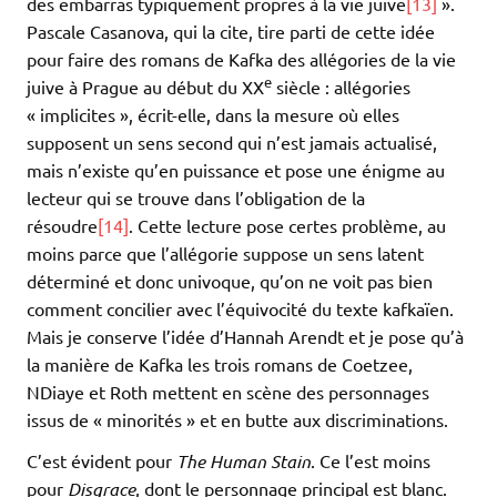
des embarras typiquement propres à la vie juive
[13]
».
Pascale Casanova, qui la cite, tire parti de cette idée
pour faire des romans de Kafka des allégories de la vie
e
juive à Prague au début du XX
siècle : allégories
« implicites », écrit-elle, dans la mesure où elles
supposent un sens second qui n’est jamais actualisé,
mais n’existe qu’en puissance et pose une énigme au
lecteur qui se trouve dans l’obligation de la
résoudre
[14]
. Cette lecture pose certes problème, au
moins parce que l’allégorie suppose un sens latent
déterminé et donc univoque, qu’on ne voit pas bien
comment concilier avec l’équivocité du texte kafkaïen.
Mais je conserve l’idée d’Hannah Arendt et je pose qu’à
la manière de Kafka les trois romans de Coetzee,
NDiaye et Roth mettent en scène des personnages
issus de « minorités » et en butte aux discriminations.
C’est évident pour
The Human Stain
. Ce l’est moins
pour
Disgrace
, dont le personnage principal est blanc.