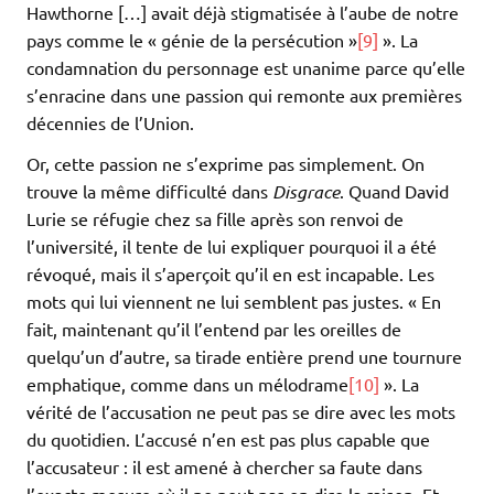
Hawthorne […] avait déjà stigmatisée à l’aube de notre
pays comme le « génie de la persécution »
[9]
». La
condamnation du personnage est unanime parce qu’elle
s’enracine dans une passion qui remonte aux premières
décennies de l’Union.
Or, cette passion ne s’exprime pas simplement. On
trouve la même difficulté dans
Disgrace
. Quand David
Lurie se réfugie chez sa fille après son renvoi de
l’université, il tente de lui expliquer pourquoi il a été
révoqué, mais il s’aperçoit qu’il en est incapable. Les
mots qui lui viennent ne lui semblent pas justes. « En
fait, maintenant qu’il l’entend par les oreilles de
quelqu’un d’autre, sa tirade entière prend une tournure
emphatique, comme dans un mélodrame
[10]
». La
vérité de l’accusation ne peut pas se dire avec les mots
du quotidien. L’accusé n’en est pas plus capable que
l’accusateur : il est amené à chercher sa faute dans
l’exacte mesure où il ne peut pas en dire la raison. Et