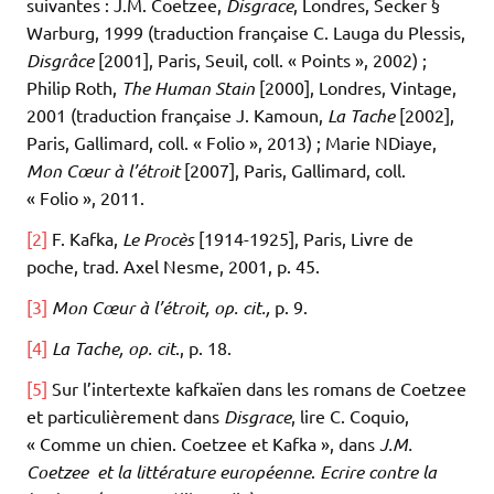
suivantes : J.M. Coetzee,
Disgrace
, Londres, Secker §
Warburg, 1999 (traduction française C. Lauga du Plessis,
Disgrâce
[2001], Paris, Seuil, coll. « Points », 2002) ;
Philip Roth,
The Human Stain
[2000], Londres, Vintage,
2001 (traduction française J. Kamoun,
La Tache
[2002],
Paris, Gallimard, coll. « Folio », 2013) ; Marie NDiaye,
Mon Cœur à l’étroit
[2007], Paris, Gallimard, coll.
« Folio », 2011.
[2]
F. Kafka,
Le Procès
[1914-1925], Paris, Livre de
poche, trad. Axel Nesme, 2001, p. 45.
[3]
Mon Cœur à l’étroit, op. cit.,
p. 9.
[4]
La Tache, op. cit
., p. 18.
[5]
Sur l’intertexte kafkaïen dans les romans de Coetzee
et particulièrement dans
Disgrace
, lire C. Coquio,
« Comme un chien. Coetzee et Kafka », dans
J.M.
Coetzee et la littérature européenne
.
Ecrire contre la