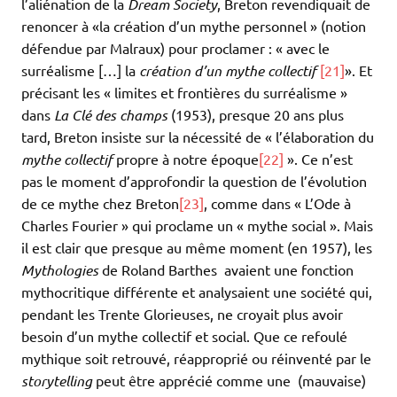
l’aliénation de la
Dream Society
, Breton revendiquait de
renoncer à «la création d’un mythe personnel » (notion
défendue par Malraux) pour proclamer : « avec le
surréalisme […] la
création d’un mythe collectif
[21]
». Et
précisant les « limites et frontières du surréalisme »
dans
La Clé des champs
(1953), presque 20 ans plus
tard, Breton insiste sur la nécessité de « l’élaboration du
mythe collectif
propre à notre époque
[22]
». Ce n’est
pas le moment d’approfondir la question de l’évolution
de ce mythe chez Breton
[23]
, comme dans « L’Ode à
Charles Fourier » qui proclame un « mythe social ». Mais
il est clair que presque au même moment (en 1957), les
Mythologies
de Roland Barthes avaient une fonction
mythocritique différente et analysaient une société qui,
pendant les Trente Glorieuses, ne croyait plus avoir
besoin d’un mythe collectif et social. Que ce refoulé
mythique soit retrouvé, réapproprié ou réinventé par le
storytelling
peut être apprécié comme une (mauvaise)