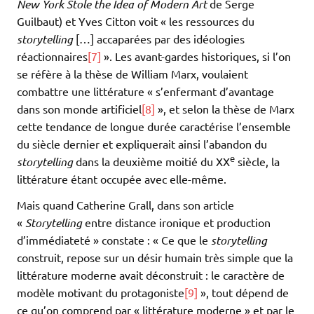
New York Stole
the Idea of Modern Art
de Serge
Guilbaut) et Yves Citton voit « les ressources du
storytelling
[…] accaparées par des idéologies
réactionnaires
[7]
». Les avant-gardes historiques, si l’on
se réfère à la thèse de William Marx, voulaient
combattre une littérature « s’enfermant d’avantage
dans son monde artificiel
[8]
», et selon la thèse de Marx
cette tendance de longue durée caractérise l’ensemble
du siècle dernier et expliquerait ainsi l’abandon du
e
storytelling
dans la deuxième moitié du XX
siècle, la
littérature étant occupée avec elle-même.
Mais quand Catherine Grall, dans son article
«
Storytelling
entre distance ironique et production
d’immédiateté » constate : « Ce que le
storytelling
construit, repose sur un désir humain très simple que la
littérature moderne avait déconstruit : le caractère de
modèle motivant du protagoniste
[9]
», tout dépend de
ce qu’on comprend par « littérature moderne » et par le