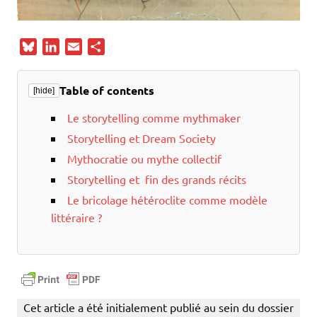
B
L
E
P
l
i
m
a
u
n
a
r
Table of contents
[hide]
e
k
i
t
s
e
l
a
Le storytelling comme mythmaker
k
d
g
Storytelling et Dream Society
y
I
e
Mythocratie ou mythe collectif
n
r
Storytelling et fin des grands récits
Le bricolage hétéroclite comme modèle
littéraire ?
Cet article a été initialement publié au sein du dossier