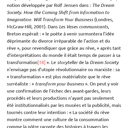
notion développée par Rolf Jensen dans :
The Dream
Society.
How the Coming Shift from Information to
Imagination Will Transform Your Buisiness
(Londres,
McGraw-Hill, 2001). Dans
Les Vases communicants
,
Breton espérait : « le poète à venir surmontera l’idée
déprimante du divorce irréparable de l’action et du
rêve », pour revendiquer que grâce au rêve, « après tant
d‘interprétations du monde il était temps de passer à sa
transformation
[18]
». Le
storyteller
de la
Dream Society
n’envisage pas d’utopie révolutionnaire ou marxiste : sa
« transformation » est plus matérialiste que le rêve
surréaliste : «
transform your business
». On peut y voir
une confirmation de l’échec des avant-gardes, leurs
procédés et leurs productions n’ayant pas seulement
été institutionnalisés par les musées et la publicité, mais
tournés contre leur intention : « La société du rêve
montre comment une culture de la consommation
comme la nôtre raconte des histoires à travers les