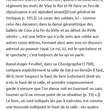
régiment les mots de Vive le Roi et fit faire un feu de
réjouissance à cet alphabet vivant((
Essai général de
tactique
, p. 105.)). Le corps des soldats, ici – comme
celui des danseurs dans la danse géométrique des
ballets de Cour à la fin du XVIe et au début du XVIIe
siècles –, est une lettre qui n’a de sens que reliée aux
autres corps-lettres, formant ainsi avec eux un discours
adressé au pouvoir royal. Le roi, ici, est le spectateur et
le spectacle ; c’est toujours de lui qu’on parle.
Raoul-Auger Feuillet, dans sa
Chorégraphie
(1700),
compare explicitement la salle de bal à un livre((« Il faut,
dit-il, tenir toujours le haut du livre justement droit vis-
à-vis le haut de la salle, et prendre soigneusement
garde à mesure que l’on danse soit en tournant ou sans
tourner qu’il ne remue point de sa situation (p. 33) ».)).
Le livre, où sont indiqués les pas à exécuter, est comme
une boussole indiquant le haut de la salle : ses quatre