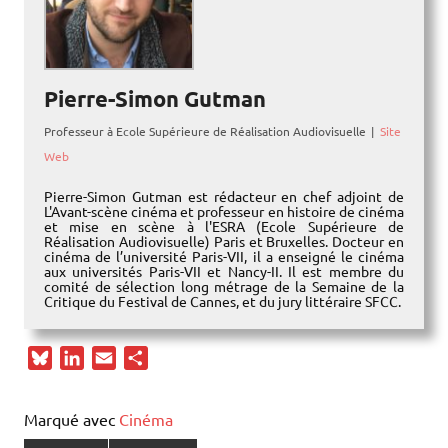
Pierre-Simon Gutman
Professeur
à
Ecole Supérieure de Réalisation Audiovisuelle
|
Site
Web
Pierre-Simon Gutman est rédacteur en chef adjoint de
L'Avant-scène cinéma et professeur en histoire de cinéma
et mise en scène à l'ESRA (Ecole Supérieure de
Réalisation Audiovisuelle) Paris et Bruxelles. Docteur en
cinéma de l’université Paris-VII, il a enseigné le cinéma
aux universités Paris-VII et Nancy-II. Il est membre du
comité de sélection long métrage de la Semaine de la
Critique du Festival de Cannes, et du jury littéraire SFCC.
B
L
E
P
l
i
m
a
u
n
a
r
Marqué avec
Cinéma
e
k
i
t