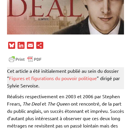
B
L
E
P
l
i
m
a
u
n
a
r
e
k
i
t
Cet article a été initialement publié au sein du dossier
s
e
l
a
“
Figures et figurations du pouvoir politique
” dirigé par
k
d
g
Sylvie Servoise.
y
I
e
n
r
Réalisés respectivement en 2003 et 2006 par Stephen
Frears,
The Deal
et
The Queen
ont rencontré, de la part
du public anglais, un succès étonnant et imprévu. Succès
d’autant plus intéressant à observer que ces deux long
métrages ne revisitent pas un passé lointain mais des