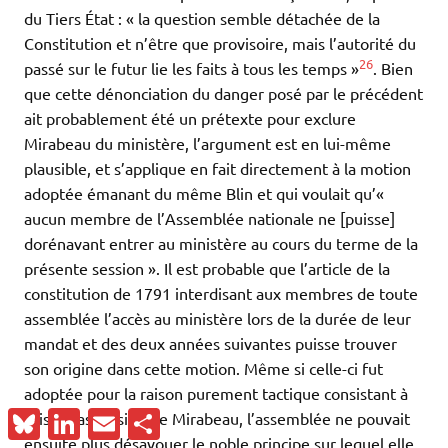
du Tiers État : « la question semble détachée de la
Constitution et n’être que provisoire, mais l’autorité du
26
passé sur le futur lie les faits à tous les temps »
. Bien
que cette dénonciation du danger posé par le précédent
ait probablement été un prétexte pour exclure
Mirabeau du ministère, l’argument est en lui-même
plausible, et s’applique en fait directement à la motion
adoptée émanant du même Blin et qui voulait qu’«
aucun membre de l’Assemblée nationale ne [puisse]
dorénavant entrer au ministère au cours du terme de la
présente session ». Il est probable que l’article de la
constitution de 1791 interdisant aux membres de toute
assemblée l’accès au ministère lors de la durée de leur
mandat et des deux années suivantes puisse trouver
son origine dans cette motion. Même si celle-ci fut
adoptée pour la raison purement tactique consistant à
Bluesky
LinkedIn
Email
Partager
briser l’ascension de Mirabeau, l’assemblée ne pouvait
ensuite plus désavouer le noble principe sur lequel elle