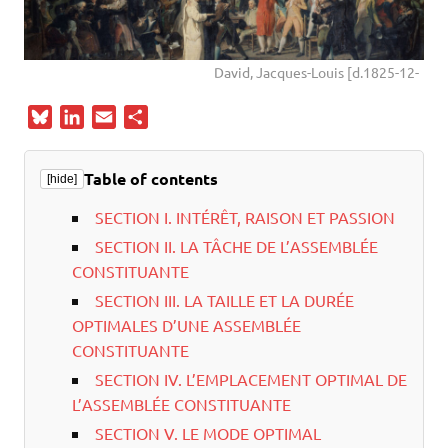
David, Jacques-Louis [d.1825-12-
B
L
E
P
l
i
m
a
u
n
a
r
Table of contents
[hide]
e
k
i
t
s
e
l
a
SECTION I. INTÉRÊT, RAISON ET PASSION
k
d
g
SECTION II. LA TÂCHE DE L’ASSEMBLÉE
y
I
e
CONSTITUANTE
n
r
SECTION III. LA TAILLE ET LA DURÉE
OPTIMALES D’UNE ASSEMBLÉE
CONSTITUANTE
SECTION IV. L’EMPLACEMENT OPTIMAL DE
L’ASSEMBLÉE CONSTITUANTE
SECTION V. LE MODE OPTIMAL