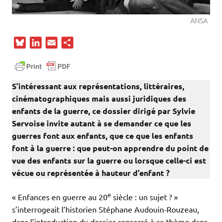
ANSA
B
L
E
P
l
i
m
a
u
n
a
r
e
k
i
t
S’intéressant aux représentations, littéraires,
s
e
l
a
cinématographiques mais aussi juridiques des
k
d
g
enfants de la guerre, ce dossier dirigé par Sylvie
y
I
e
Servoise invite autant à se demander ce que les
n
r
guerres font aux enfants, que ce que les enfants
font à la guerre : que peut-on apprendre du point de
vue des enfants sur la guerre ou lorsque celle-ci est
vécue ou représentée à hauteur d’enfant ?
e
« Enfances en guerre au 20
siècle : un sujet ? »
s’interrogeait l’historien Stéphane Audouin-Rouzeau,
dans l’introduction du dossier consacré à ce thème dans