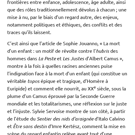
frontières entre enfance, adolescence, âge adulte, ainsi
que des rôles traditionnellement dévolus à chacun ; une
mise à nu, par le biais d’un regard autre, des enjeux,
notamment politiques et éthiques, des conflits et des
traces qu’ils laissent.
C’est ainsi que l’article de Sophie Jouanno, « La mort
d’un enfant : un motif de révolte contre l’
hubris
des
hommes dans
La Peste
et
Les Justes
d’Albert Camus »,
montre à la fois à quelles racines anciennes puise
l’indignation face à la mort d’un enfant (qui constitue un
véritable
topos
épique et tragique, d’Homère à
e
Euripide) et comment elle nourrit, au XX
siècle, sous la
plume d’un Camus éprouvé par la Seconde Guerre
mondiale et les totalitarismes, une réflexion sur le juste
et l’injuste. Sylvie Servoise montre de son côté, à partir
de l’étude du
Sentier des nids d’araignée
d’Italo Calvino
et
Être sans destin
d’Imre Kertész, comment la mise en
scène du regard enfantin relève avant tout d’une