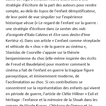
stratégie d’écriture de la part des auteurs pour rendre
compte, au-delà du
topos
de l’enfant démystificateur,
de leur point de vue singulier sur l’expérience
historique vécue (« Le regard de l’enfant sur la guerre :
une stratégie d’écriture dans
Le sentier des nids
d’araignée
d’Italo Calvino et
Etre sans destin
d’Ime
Kertész »). Dans son article « L’enfant comme réceptacle
et véhicule du « choc » de la guerre au cinéma »,
Stanislas de Courville s’appuie sur la théorie
benjaminienne du choc (elle-même inspirée des écrits
de Freud et Baudelaire) pour montrer comment le
cinéma a fait de l’enfant en guerre la tragique figure
paroxystique, et éminemment moderne, de
l’acclimatation au choc. Si ces contributions se
concentrent sur la représentation des enfants qui vivent
en période de guerre, l’article de Clélie Millner « Exil et
héritage : l’enfance et la mémoire de la Shoah dans les
romans de Nicole Krauss,
L’Histoire de l’amour
et
La