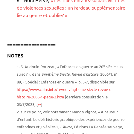
Nora Hervé,
« Les filles enfants-soldats victimes
de violences sexuelles : un fardeau supplémentaire
lié au genre et oublié? »
==================
NOTES
e
S
. Audouin-Rouzeau, « Enfances en guerre au 20
siècle : un
sujet ? », dans
Vingtième Siècle. Revue d’histoire
, 2006/1, n°
89, « Spécial : Enfances en guerre », p. 3-7, disponible sur
https://www.cairn.info/revue-vingtieme-siecle-revue-d-
histoire-2006-1-page-3.htm
[dernière consultation le
03/7/2023].
[
↩
]
sur ce point, voir notamment Manon Pignot, « À hauteur
d’enfant. Le défi historiographique des expériences de guerre
enfantines et juvéniles »,
L’Autre,
Editions La Pensée sauvage,