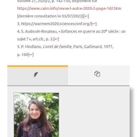
volume 21, 2020/2, p. 142-150, disponible sur
https://www.cairn.info/revue-l-autre-2020-2-page-142.htm
[dernière consultation le 03/07/2023]
[
↩
]
https://warmem2020.sciencesconf.org/
[
↩
]
e
S. Audouin-Rouzeau, « Enfances en guerre au 20
siècle : un
sujet ? », art.cit., p. 3.
[
↩
]
P. Modiano,
Livret de famille,
Paris, Gallimard, 1977,
p. 169
[
↩
]