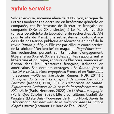
Sylvie Servoise
Sylvie Servoise, ancienne élève de l’ENS-Lyon, agrégée de
Lettres modernes et docteure en littérature générale et
comparée, est Professeure de littérature française et
comparée (XXe et XXIe siècles) à Le Mans-Université
(directrice-adjointe du laboratoire de recherches 3L. AM
pour le site du Mans). Elle est également cofondatrice
des Editions Raison publique et rédactrice en chef de la
revue
Raison publique
. Elle est par ailleurs coordinatrice
de la rubrique "Recherche" du magazine
Page éducation.
Ses recherches portent sur la notion d’engagement
littéraire au XXe et XXIe siècles, sur les rapports entre
littérature et politique, écriture de l’histoire, mémoire et
fiction dans les littératures française, italienne et
américaine. Ses derniers ouvrages :
Le Roman face à
l’histoire. La Littérature engagée en France et en Italie dans
la seconde moitié du XXe siècle
(Rennes, PUR, 2011) ;
Politiques du temps : Le Guépard de Lampedusa dans
l’histoire
(Rennes, PUR, 2018);
Démocratie et roman.
Explorations littéraires de la crise de la représentation au
XXIe siècle
(Paris, Hermann, 2022);
La Littérature engagée
(Paris, Que Sais-je?, 2023). Elle a par ailleurs traduit de
l'anglais (Etats-Unis) l'ouvrage de Philip Nord,
Après la
Déportation. Les batailles de la mémoire dans la France
d'après-guerre
(Lormont, Le Bord de l'eau, 2022).