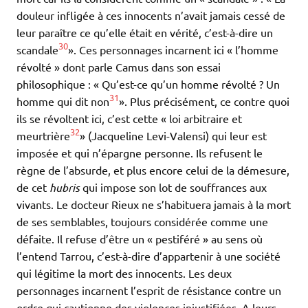
douleur infligée à ces innocents n’avait jamais cessé de
leur paraître ce qu’elle était en vérité, c’est-à-dire un
30
scandale
». Ces personnages incarnent ici « l’homme
révolté » dont parle Camus dans son essai
philosophique : « Qu’est-ce qu’un homme révolté ? Un
31
homme qui dit non
». Plus précisément, ce contre quoi
ils se révoltent ici, c’est cette « loi arbitraire et
32
meurtrière
» (Jacqueline Levi-Valensi) qui leur est
imposée et qui n’épargne personne. Ils refusent le
règne de l’absurde, et plus encore celui de la démesure,
de cet
hubris
qui impose son lot de souffrances aux
vivants. Le docteur Rieux ne s’habituera jamais à la mort
de ses semblables, toujours considérée comme une
défaite. Il refuse d’être un « pestiféré » au sens où
l’entend Tarrou, c’est-à-dire d’appartenir à une société
qui légitime la mort des innocents. Les deux
personnages incarnent l’esprit de résistance contre un
ordre qui cautionne des violences injustifiées. A leurs