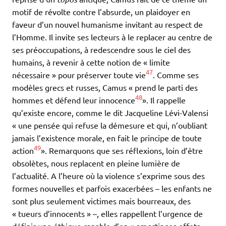
motif de révolte contre l’absurde, un plaidoyer en
faveur d’un nouvel humanisme invitant au respect de
l’Homme. Il invite ses lecteurs à le replacer au centre de
ses préoccupations, à redescendre sous le ciel des
humains, à revenir à cette notion de « limite
47
nécessaire » pour préserver toute vie
. Comme ses
modèles grecs et russes, Camus « prend le parti des
48
hommes et défend leur innocence
». Il rappelle
qu’existe encore, comme le dit Jacqueline Lévi-Valensi
« une pensée qui refuse la démesure et qui, n’oubliant
jamais l’existence morale, en fait le principe de toute
49
action
». Remarquons que ses réflexions, loin d’être
obsolètes, nous replacent en pleine lumière de
l’actualité. A l’heure où la violence s’exprime sous des
formes nouvelles et parfois exacerbées – les enfants ne
sont plus seulement victimes mais bourreaux, des
« tueurs d’innocents » –, elles rappellent l’urgence de
définir une éthique capable d’en « amortir ses effets