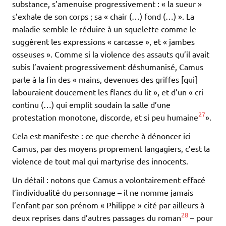
substance, s’amenuise progressivement : « la sueur »
s’exhale de son corps ; sa « chair (…) fond (…) ». La
maladie semble le réduire à un squelette comme le
suggèrent les expressions « carcasse », et « jambes
osseuses ». Comme si la violence des assauts qu’il avait
subis l’avaient progressivement déshumanisé, Camus
parle à la fin des « mains, devenues des griffes [qui]
labouraient doucement les flancs du lit », et d’un « cri
continu (…) qui emplit soudain la salle d’une
27
protestation monotone, discorde, et si peu humaine
».
Cela est manifeste : ce que cherche à dénoncer ici
Camus, par des moyens proprement langagiers, c’est la
violence de tout mal qui martyrise des innocents.
Un détail : notons que Camus a volontairement effacé
l’individualité du personnage – il ne nomme jamais
l’enfant par son prénom « Philippe » cité par ailleurs à
28
deux reprises dans d’autres passages du roman
– pour