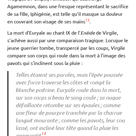
Agamemnon, dans une fresque représentant le sacrifice
de sa fille, Iphigénie, est telle qu’il masque sa douleur
13
en couvrant son visage de ses mains
.
La mort d’Euryale au chant IX de l’
Enéide
de Virgile,
s’achève aussi par une comparaison tragique. Lorsque le
jeune guerrier tombe, transpercé par les coups, Virgile
compare son corps qui roule dans la mort à l’image des
pavots qui s’inclinent sous la pluie :
Telles étaient ses paroles, mais l’épée poussée
avec force traverse les côtes et rompt la
blanche poitrine. Euryale roule dans la mort,
sur son corps si beau le sang coule ; sa nuque
défaillante retombe sur ses épaules ; comme
une fleur de pourpre tranchée par la charrue
languit mourante ; comme les pavots, leur cou
lassé, ont incliné leur tête quand la pluie les
14
appesantit