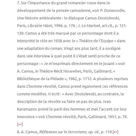
Sur l’importance du grand romancier russe dans le
développement de la pensée camusienne, voir P. Dunwoodie,
Une histoire ambivalente : le dialogue Camus-Dostoïevski,
Paris, Librairie Nizet, 1996. p. 176 ; J. Le Marinel, art.cit., p. 121-
139. Camus a été très marqué par ce personnage dont il a
interprété le rôle en 1938 avec le « Théâtre de l’Equipe » dans
une adaptation du roman. Vingt ans plus tard, il a souligné
dans une interview à quel point il s’était senti proche de ce
personnage : « Je m’exprimais directement en le jouant » voir
A. Camus, in Théâtre Récit Nouvelles, Paris, Gallimard, «
Bibliothèque de la Pléiade », 1962, p. 1712. A plusieurs reprises
dans L’homme révolté, Camus prend également ces références
comme modèles. Il écrit : « Avec Dostoïevski, au contraire, la
description de la révolte va faire un pas de plus. Ivan
Karamazov prend le parti des hommes et met l’accent sur leur
innocence » voir L’homme révolté, Paris, Gallimard, 1951, p. 79.
[
↩
]
A. Camus,
Réflexions sur le terrorisme
,
op. cit.,
p. 119.
[
↩
]