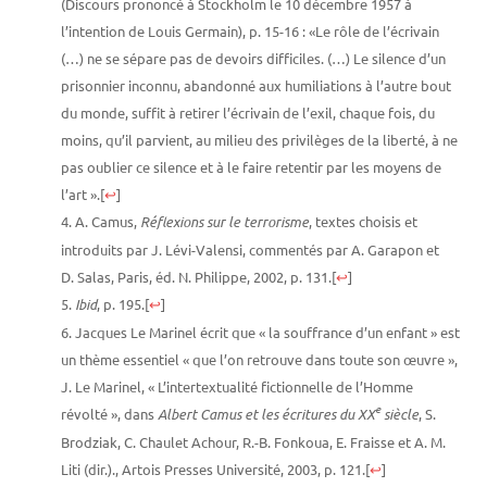
(Discours prononcé à Stockholm le 10 décembre 1957 à
l’intention de Louis Germain), p. 15-16 : «Le rôle de l’écrivain
(…) ne se sépare pas de devoirs difficiles. (…) Le silence d’un
prisonnier inconnu, abandonné aux humiliations à l’autre bout
du monde, suffit à retirer l’écrivain de l’exil, chaque fois, du
moins, qu’il parvient, au milieu des privilèges de la liberté, à ne
pas oublier ce silence et à le faire retentir par les moyens de
l’art ».
[
↩
]
A. Camus,
Réflexions sur le terrorisme
, textes choisis et
introduits par J. Lévi-Valensi, commentés par A. Garapon et
D. Salas, Paris, éd. N. Philippe, 2002, p. 131.
[
↩
]
Ibid
, p. 195.
[
↩
]
Jacques Le Marinel écrit que « la souffrance d’un enfant » est
un thème essentiel « que l’on retrouve dans toute son œuvre »,
J. Le Marinel, « L’intertextualité fictionnelle de l’Homme
e
révolté », dans
Albert Camus et les écritures du XX
siècle
, S.
Brodziak, C. Chaulet Achour, R.-B. Fonkoua, E. Fraisse et A. M.
Liti (dir.)., Artois Presses Université, 2003, p. 121.
[
↩
]