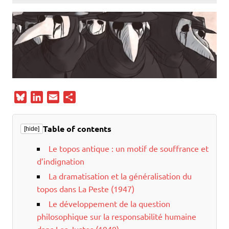
B
L
E
P
l
i
m
a
u
n
a
r
Table of contents
[hide]
e
k
i
t
s
e
l
a
Le topos antique : un motif de souffrance et
k
d
g
d’indignation
y
I
e
La dramatisation et la généralisation du
n
r
topos dans La Peste (1947)
Le développement de la question
philosophique sur la responsabilité humaine