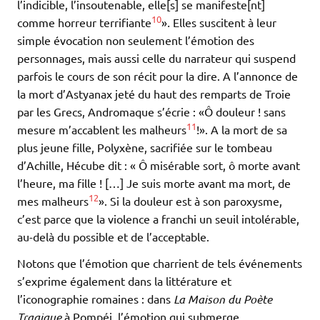
l’indicible, l’insoutenable, elle[s] se manifeste[nt]
10
comme horreur terrifiante
»
.
Elles suscitent à leur
simple évocation non seulement l’émotion des
personnages, mais aussi celle du narrateur qui suspend
parfois le cours de son récit pour la dire. A l’annonce de
la mort d’Astyanax jeté du haut des remparts de Troie
par les Grecs, Andromaque s’écrie : «Ô douleur ! sans
11
mesure m’accablent les malheurs
!». A la mort de sa
plus jeune fille, Polyxène, sacrifiée sur le tombeau
d’Achille, Hécube dit : « Ô misérable sort, ô morte avant
l’heure, ma fille ! […] Je suis morte avant ma mort, de
12
mes malheurs
». Si la douleur est à son paroxysme,
c’est parce que la violence a franchi un seuil intolérable,
au-delà du possible et de l’acceptable.
Notons que l’émotion que charrient de tels événements
s’exprime également dans la littérature et
l’iconographie romaines : dans
La Maison du Poète
Tragique
à Pompéi, l’émotion qui submerge