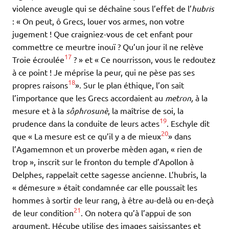
violence aveugle qui se déchaîne sous l’effet de l’
hubris
: « On peut, ô Grecs, louer vos armes, non votre
jugement ! Que craigniez-vous de cet enfant pour
commettre ce meurtre inouï ? Qu’un jour il ne relève
17
Troie écroulée
? » et « Ce nourrisson, vous le redoutez
à ce point ! Je méprise la peur, qui ne pèse pas ses
18
propres raisons
». Sur le plan éthique, l’on sait
l’importance que les Grecs accordaient au
metron,
à la
mesure et à la
sôphrosunè
, la maîtrise de soi, la
19
prudence dans la conduite de leurs actes
. Eschyle dit
20
que « La mesure est ce qu’il y a de mieux
» dans
l’Agamemnon et un proverbe mèden agan, « rien de
trop », inscrit sur le fronton du temple d’Apollon à
Delphes, rappelait cette sagesse ancienne. L’hubris, la
« démesure » était condamnée car elle poussait les
hommes à sortir de leur rang, à être au-delà ou en-deçà
21
de leur condition
. On notera qu’à l’appui de son
argument, Hécube utilise des images saisissantes et