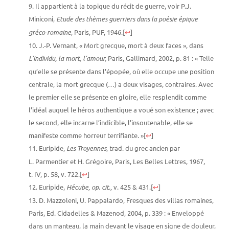
Il appartient à la topique du récit de guerre, voir P.J.
Miniconi,
Etude des thèmes guerriers dans la poésie épique
gréco-romaine
, Paris, PUF, 1946.
[
↩
]
J.-P. Vernant, « Mort grecque, mort à deux faces », dans
L’Individu, la mort, l’amour,
Paris, Gallimard, 2002, p. 81 : « Telle
qu’elle se présente dans l’épopée, où elle occupe une position
centrale, la mort grecque (…) a deux visages, contraires. Avec
le premier elle se présente en gloire, elle resplendit comme
l’idéal auquel le héros authentique a voué son existence ; avec
le second, elle incarne l’indicible, l’insoutenable, elle se
manifeste comme horreur terrifiante. »
[
↩
]
Euripide,
Les Troyennes
, trad. du grec ancien par
L. Parmentier et H. Grégoire, Paris, Les Belles Lettres, 1967,
t. IV, p. 58, v. 722.
[
↩
]
Euripide,
Hécube, op. cit.,
v. 425 & 431.
[
↩
]
D. Mazzoleni, U. Pappalardo, Fresques des villas romaines,
Paris, Ed. Cidadelles & Mazenod, 2004, p. 339 : « Enveloppé
dans un manteau, la main devant le visage en signe de douleur,