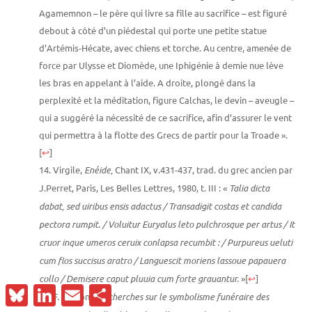
Agamemnon – le père qui livre sa fille au sacrifice – est figuré
debout à côté d’un piédestal qui porte une petite statue
d’Artémis-Hécate, avec chiens et torche. Au centre, amenée de
force par Ulysse et Diomède, une Iphigénie à demie nue lève
les bras en appelant à l’aide. A droite, plongé dans la
perplexité et la méditation, figure Calchas, le devin – aveugle –
qui a suggéré la nécessité de ce sacrifice, afin d’assurer le vent
qui permettra à la flotte des Grecs de partir pour la Troade ».
[
↩
]
Virgile,
Enéide,
Chant IX, v.431-437, trad. du grec ancien par
J.Perret, Paris, Les Belles Lettres, 1980, t. III : «
Talia dicta
dabat, sed uiribus ensis adactus / Transadigit costas et candida
pectora rumpit. / Voluitur Euryalus leto pulchrosque per artus / It
cruor inque umeros ceruix conlapsa recumbit : / Purpureus ueluti
cum flos succisus aratro / Languescit moriens lassoue papauera
collo / Demisere caput pluuia cum forte grauantur.
»
[
↩
]
Bluesky
LinkedIn
Email
Partager
F. Cumont,
Recherches sur le symbolisme funéraire des