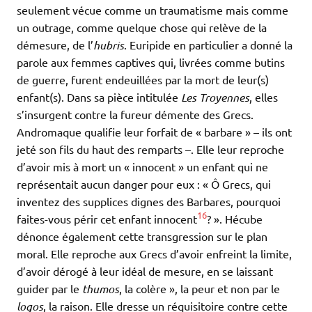
seulement vécue comme un traumatisme mais comme
un outrage, comme quelque chose qui relève de la
démesure, de l’
hubris
. Euripide en particulier a donné la
parole aux femmes captives qui, livrées comme butins
de guerre, furent endeuillées par la mort de leur(s)
enfant(s). Dans sa pièce intitulée
Les Troyennes
, elles
s’insurgent contre la fureur démente des Grecs.
Andromaque qualifie leur forfait de « barbare » – ils ont
jeté son fils du haut des remparts –. Elle leur reproche
d’avoir mis à mort un « innocent » un enfant qui ne
représentait aucun danger pour eux : « Ô Grecs, qui
inventez des supplices dignes des Barbares, pourquoi
16
faites-vous périr cet enfant innocent
? ». Hécube
dénonce également cette transgression sur le plan
moral. Elle reproche aux Grecs d’avoir enfreint la limite,
d’avoir dérogé à leur idéal de mesure, en se laissant
guider par le
thumos
, la colère », la peur et non par le
logos
, la raison. Elle dresse un réquisitoire contre cette