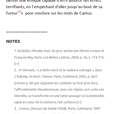
terrifiants, en l’empêchant d’aller jusqu’au bout de sa
50
fureur
» pour conclure sur les mots de Camus.
==================
NOTES
Euripide,
Hécube
, trad. du grec ancien par Nicole Loraux et
François Rey, Paris, Les Belles Lettres, 2020, p. 56, v. 714-715.
[
↩
]
.-P. Vernant, « La belle mort et le cadavre outragé », dans
L’Individu, la mort, l’amour,
Paris, Gallimard, 2002, p. 64.Il
précise p. 68 que «[q]uand les combats se font plus durs,
l’affrontement chevaleresque, avec ses règles, son code, ses
interdits, se transforme en une lutte sauvage où la bestialité,
tapie au cœur de la violence, fait surface».
[
↩
]
. Camus,
Discours de Suède
(1958)
,
Paris, Gallimard, 1997