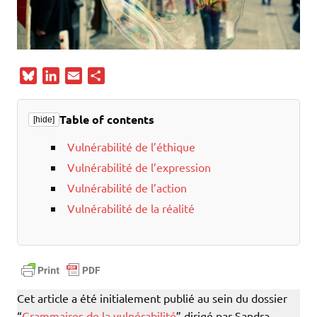
B
L
E
P
l
i
m
a
u
n
a
r
Table of contents
[hide]
e
k
i
t
s
e
l
a
Vulnérabilité de l’éthique
k
d
g
Vulnérabilité de l’expression
y
I
e
Vulnérabilité de l’action
n
r
Vulnérabilité de la réalité
Cet article a été initialement publié au sein du dossier
“
Grammaires de la vulnérabilité
” dirigé par Sandra