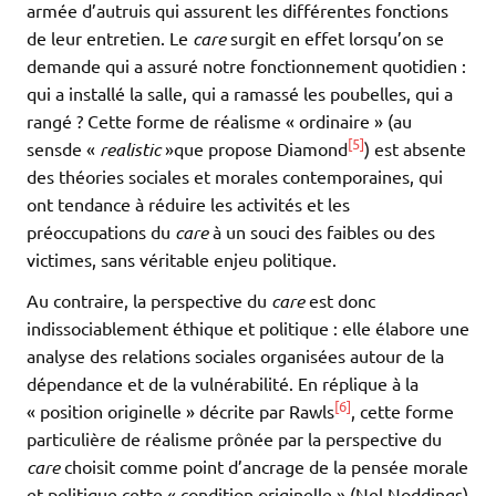
armée d’autruis qui assurent les différentes fonctions
de leur entretien. Le
care
surgit en effet lorsqu’on se
demande qui a assuré notre fonctionnement quotidien :
qui a installé la salle, qui a ramassé les poubelles, qui a
rangé ? Cette forme de réalisme « ordinaire » (au
[5]
sensde «
realistic
»que propose Diamond
) est absente
des théories sociales et morales contemporaines, qui
ont tendance à réduire les activités et les
préoccupations du
care
à un souci des faibles ou des
victimes, sans véritable enjeu politique.
Au contraire, la perspective du
care
est donc
indissociablement éthique et politique : elle élabore une
analyse des relations sociales organisées autour de la
dépendance et de la vulnérabilité. En réplique à la
[6]
« position originelle » décrite par Rawls
, cette forme
particulière de réalisme prônée par la perspective du
care
choisit comme point d’ancrage de la pensée morale
et politique cette « condition originelle » (Nel Noddings)