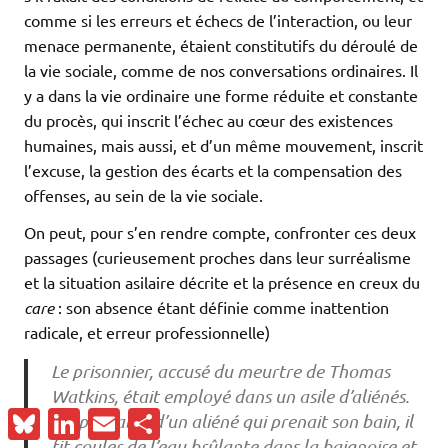
comme si les erreurs et échecs de l’interaction, ou leur
menace permanente, étaient constitutifs du déroulé de
la vie sociale, comme de nos conversations ordinaires. Il
y a dans la vie ordinaire une forme réduite et constante
du procès, qui inscrit l’échec au cœur des existences
humaines, mais aussi, et d’un même mouvement, inscrit
l’excuse, la gestion des écarts et la compensation des
offenses, au sein de la vie sociale.
On peut, pour s’en rendre compte, confronter ces deux
passages (curieusement proches dans leur surréalisme
et la situation asilaire décrite et la présence en creux du
care
: son absence étant définie comme inattention
radicale, et erreur professionnelle)
Le prisonnier, accusé du meurtre de Thomas
Watkins, était employé dans un asile d’aliénés.
Bluesky
LinkedIn
Email
Partager
Responsable d’un aliéné qui prenait son bain, il
fit couler de l’eau brûlante dans la baignoire et