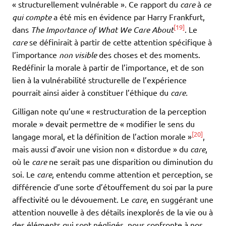
« structurellement vulnérable ». Ce rapport du
care
à
ce
qui compte
a été mis en évidence par Harry Frankfurt,
[19]
dans
The Importance of What We Care About
. Le
care
se définirait à partir de cette attention spécifique à
l’importance
non visible
des choses et des moments.
Redéfinir la morale à partir de l’importance, et de son
lien à la vulnérabilité structurelle de l’expérience
pourrait ainsi aider à constituer l’éthique du
care.
Gilligan note qu’une « restructuration de la perception
morale » devait permettre de « modifier le sens du
[20]
langage moral, et la définition de l’action morale »
,
mais aussi d’avoir une vision non « distordue » du
care
,
où le
care
ne serait pas une disparition ou diminution du
soi. Le
care
, entendu comme attention et perception, se
différencie d’une sorte d’étouffement du soi par la pure
affectivité ou le dévouement. Le
care
, en suggérant une
attention nouvelle à des détails inexplorés de la vie ou à
des éléments qui sont négligés, nous confronte à nos