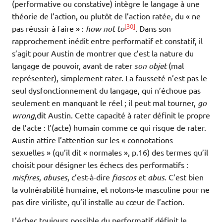
(performative ou constative) intègre le langage à une
théorie de l’action, ou plutôt de l’action ratée, du « ne
[30]
pas réussir à faire » :
how not to
. Dans son
rapprochement inédit entre performatif et constatif, il
s’agit pour Austin de montrer que c’est la nature du
langage de pouvoir, avant de rater
son objet
(mal
représenter), simplement rater. La fausseté n’est pas le
seul dysfonctionnement du langage, qui n’échoue pas
seulement en manquant le réel ; il peut mal tourner,
go
wrong
,dit Austin. Cette capacité à rater définit le propre
de l’acte : l’(acte) humain comme ce qui risque de rater.
Austin attire l’attention sur les « connotations
sexuelles » (qu’il dit « normales », p.16) des termes qu’il
choisit pour désigner les échecs des performatifs :
misfires
,
abuses
, c’est-à-dire
fiascos
et
abus
. C’est bien
la vulnérabilité humaine, et notons-le masculine pour ne
pas dire viriliste, qu’il installe au cœur de l’action.
L’échec toujours possible du performatif définit le