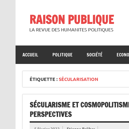
Skip
to
content
RAISON PUBLIQUE
LA REVUE DES HUMANITES POLITIQUES
ACCUEIL
POLITIQUE
SOCIÉTÉ
ECON
ÉTIQUETTE :
SÉCULARISATION
SÉCULARISME ET COSMOPOLITISME
PERSPECTIVES
5 février 2022
Etienne Balibar